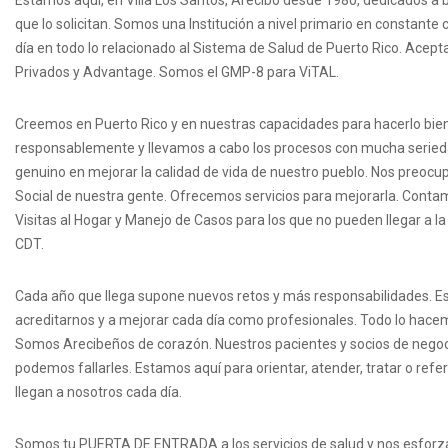
Estamos aquí, en Villa Los Santos, Arecibo desde 1980, dedicados a br
que lo solicitan. Somos una Institución a nivel primario en constante
día en todo lo relacionado al Sistema de Salud de Puerto Rico. Acep
Privados y Advantage. Somos el GMP-8 para ViTAL.
Creemos en Puerto Rico y en nuestras capacidades para hacerlo bien
responsablemente y llevamos a cabo los procesos con mucha seried
genuino en mejorar la calidad de vida de nuestro pueblo. Nos preocup
Social de nuestra gente. Ofrecemos servicios para mejorarla. Con
Visitas al Hogar y Manejo de Casos para los que no pueden llegar a la
CDT.
Cada año que llega supone nuevos retos y más responsabilidades. Es
acreditarnos y a mejorar cada día como profesionales. Todo lo hac
Somos Arecibeños de corazón. Nuestros pacientes y socios de negoc
podemos fallarles. Estamos aquí para orientar, atender, tratar o refer
llegan a nosotros cada día.
Somos tu PUERTA DE ENTRADA a los servicios de salud y nos esforza