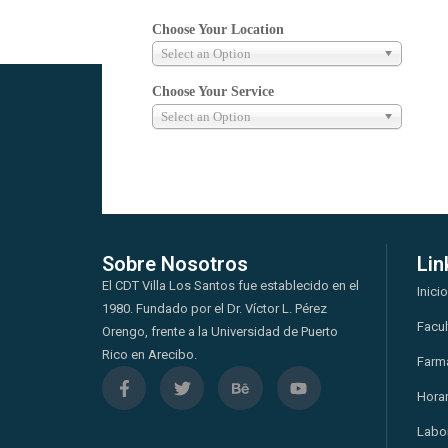
Choose Your Location
Select an Option
Choose Your Service
Select an Option
Sobre Nosotros
Lin
El CDT Villa Los Santos fue establecido en el
Inicio
1980. Fundado por el Dr. Víctor L. Pérez
Facu
Orengo, frente a la Universidad de Puerto
Rico en Arecibo.
Farm
Horar
Labor