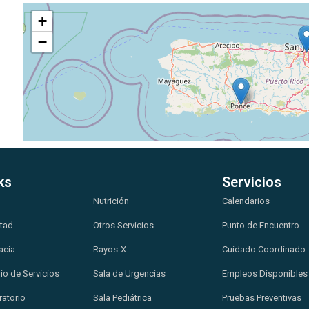
+
−
ks
Servicios
Nutrición
Calendarios
ltad
Otros Servicios
Punto de Encuentro
acia
Rayos-X
Cuidado Coordinado
io de Servicios
Sala de Urgencias
Empleos Disponibles
atorio
Sala Pediátrica
Pruebas Preventivas