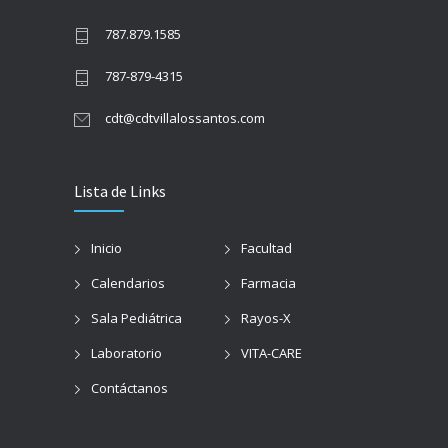
787.879.1585
787-879-4315
cdt@cdtvillalossantos.com
Lista de Links
Inicio
Facultad
Calendarios
Farmacia
Sala Pediátrica
Rayos-X
Laboratorio
VITA-CARE
Contáctanos