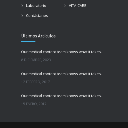
Laboratorio
VITA-CARE
Contáctanos
Últimos Artículos
Our medical content team knows what it takes.
8 DICIEMBRE, 2023
Our medical content team knows what it takes.
12 FEBRERO, 2017
Our medical content team knows what it takes.
15 ENERO, 2017