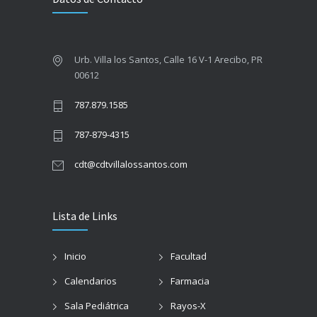
Urb. Villa los Santos, Calle 16 V-1 Arecibo, PR
00612
787.879.1585
787-879-4315
cdt@cdtvillalossantos.com
Lista de Links
Inicio
Facultad
Calendarios
Farmacia
Sala Pediátrica
Rayos-X