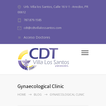
Urb. Villa los Santos, Calle 16 V-1 - Arecibo, PR
00612
787.879.1585
cdt@cdtvillalossantos.com
Acceso Doctores
Gynaecological Clinic
HOME
BLOG
GYNAECOLOGICAL CLINIC