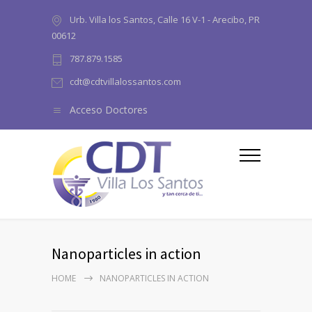
Urb. Villa los Santos, Calle 16 V-1 - Arecibo, PR
00612
787.879.1585
cdt@cdtvillalossantos.com
Acceso Doctores
Nanoparticles in action
HOME
NANOPARTICLES IN ACTION